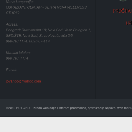
Naziv kompanije:
OBRAZOVNI CENTAR - ULTRA NOVA WELLNESS
PROČITAJ 
STUDIO
UP
Adresa:
Beograd: Durmitorska 19; Novi Sad: Vase Pelagića 1,
SEDIŠTE: Novi Sad, Save Kovačevića 3/5,
060/7671174, 069/767-114
Kontakt telefon:
060 767 1174
E-mail:
jovanboj@yahoo.com
©2012 BUTOBU - Izrada web sajta i internet prodavnice, optimizacija sajtova, web mark