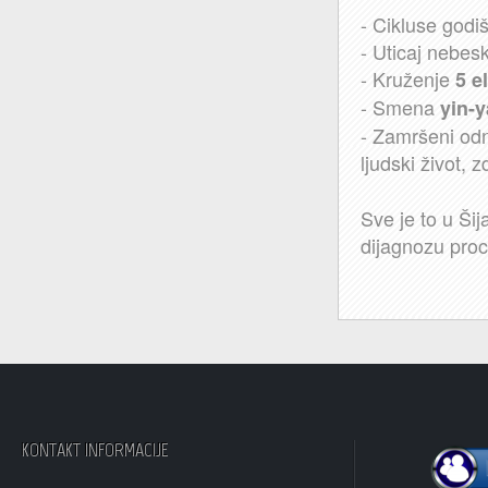
- Cikluse godi
- Uticaj nebesk
- Kruženje
5 e
- Smena
yin-
- Zamršeni odn
ljudski život, z
Sve je to u Ši
dijagnozu proc
KONTAKT INFORMACIJE