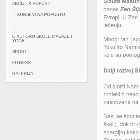
Šizuto Masu
AKCIJE & POPUSTI
danas
Zen Šij
... KURSEVI NA POPUSTU
Evropi. U Zen 
lečenju.
...
O AUTORU SKOLE MASAZE I
Mnogi rani japa
YOGE
Tokujiro Namik
SPORT
koje su pomogl
FITNESS
Dalji razvoj Š
GALERIJA
Od smrti Namik
proteklih nekol
zasnovane na s
Neki se koncen
školi), dok dru
energije) kako 