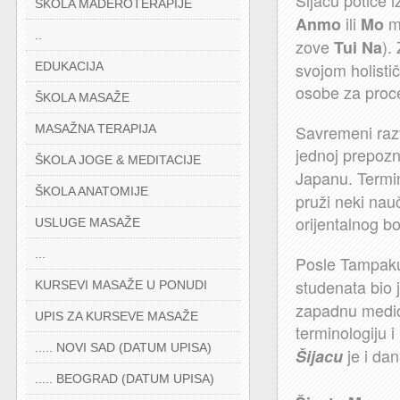
Šijacu potiče 
ŠKOLA MADEROTERAPIJE
ili
ma
Anmo
Mo
..
zove
).
Tui Na
svojom holisti
EDUKACIJA
osobe za proce
ŠKOLA MASAŽE
Savremeni razv
MASAŽNA TERAPIJA
jednoj prepozna
ŠKOLA JOGE & MEDITACIJE
Japanu. Termin
ŠKOLA ANATOMIJE
pruži neki nauč
orijentalnog b
USLUGE MASAŽE
...
Posle Tampak
studenata bio 
KURSEVI MASAŽE U PONUDI
zapadnu medici
UPIS ZA KURSEVE MASAŽE
terminologiju i
..... NOVI SAD (DATUM UPISA)
je i da
Šijacu
..... BEOGRAD (DATUM UPISA)