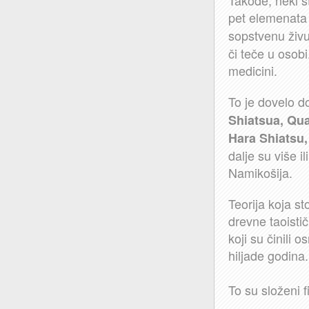
Takođe, neki s
pet elemenata 
sopstvenu živu 
či teče u osob
medicini.
To je dovelo d
Shiatsua,
Qua
Hara Shiatsu,
dalje su više 
Namikošija.
Teorija koja st
drevne taoistič
koji su činili 
hiljade godina.
To su složeni f