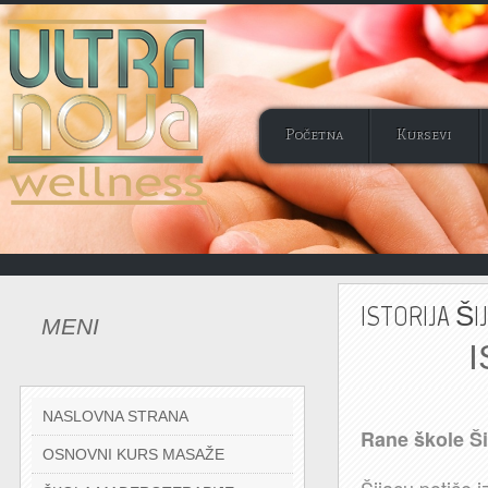
Početna
Kursevi
ISTORIJA ŠI
MENI
ISTO
NASLOVNA STRANA
Rane škole Š
OSNOVNI KURS MASAŽE