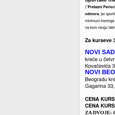
(*
Prelazni Perio
d
odmora
, jer spor
minimum treninga 
na kom rangu takmi
Za kurseve 3
NOVI SAD
kreće u četv
Kovačevića 3/
NOVI BE
Beogradu kr
Gagarina 33,
CENA KURS
CENA KURS
ZA DVOJE: 