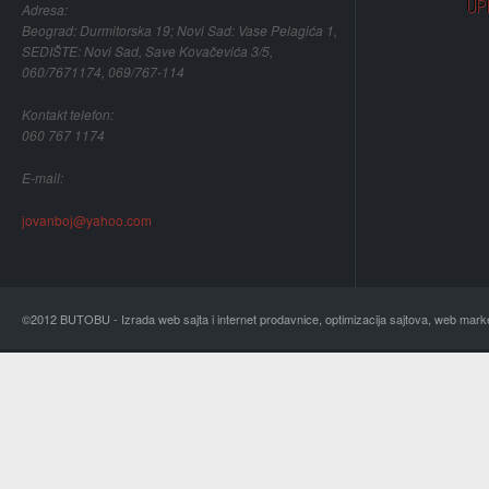
UP
Adresa:
Beograd: Durmitorska 19; Novi Sad: Vase Pelagića 1,
SEDIŠTE: Novi Sad, Save Kovačevića 3/5,
060/7671174, 069/767-114
Kontakt telefon:
060 767 1174
E-mail:
jovanboj@yahoo.com
©2012 BUTOBU - Izrada web sajta i internet prodavnice, optimizacija sajtova, web mark