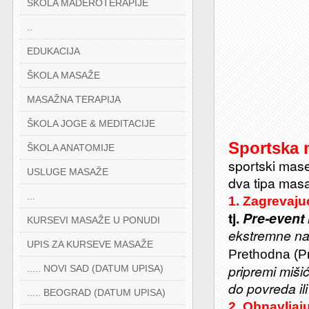
ŠKOLA MADEROTERAPIJE
..
EDUKACIJA
ŠKOLA MASAŽE
MASAŽNA TERAPIJA
ŠKOLA JOGE & MEDITACIJE
Sportska 
ŠKOLA ANATOMIJE
sportski mase
USLUGE MASAŽE
dva tipa masa
...
1. Zagrevaju
tj.
Pre-event
KURSEVI MASAŽE U PONUDI
ekstremne nap
UPIS ZA KURSEVE MASAŽE
Prethodna (P
pripremi mišić
..... NOVI SAD (DATUM UPISA)
do povreda ili
..... BEOGRAD (DATUM UPISA)
2. Obnavljaj