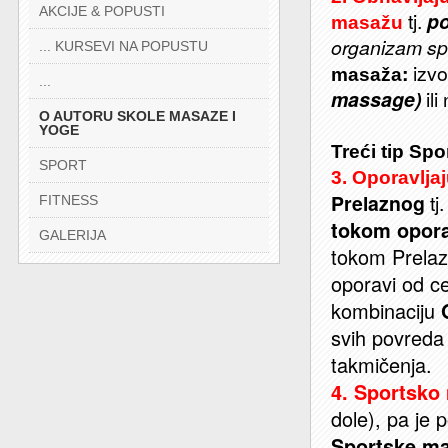
AKCIJE & POPUSTI
tj.
po
masažu
organizam spo
... KURSEVI NA POPUSTU
:
izvo
masaža
...
massage)
ili
O AUTORU SKOLE MASAZE I
*******
YOGE
Treći tip Sp
SPORT
3. Oporavlja
Prelaznog
tj
FITNESS
tokom opor
GALERIJA
tokom Prelazn
oporavi od c
kombinaciju
svih povreda 
takmičenja.
4. Sportsko
dole), pa je 
Sportske m