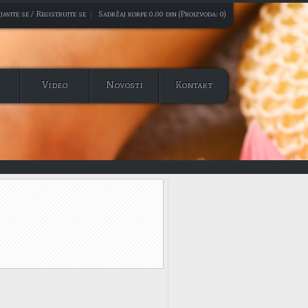
javite se / Registrujte se
|
Sadržaj korpe 0.00 din (Proizvoda: 0)
Video
Novosti
Kontakt