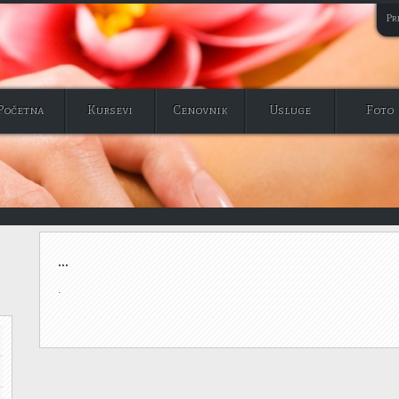
Pri
Početna
Kursevi
Cenovnik
Usluge
Foto
...
.