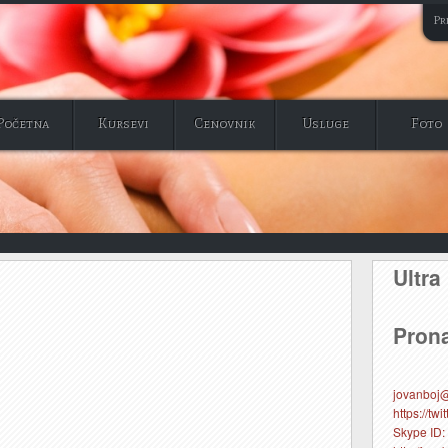
Pri
Početna
Kursevi
Cenovnik
Usluge
Foto
Ultra
Prona
jovanboj
https://tw
Skype ID: