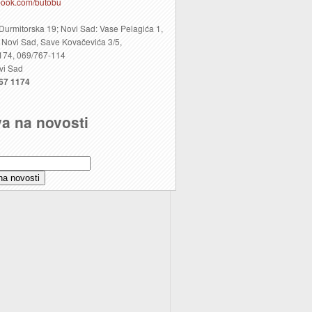
ebook.com/butobu
Durmitorska 19; Novi Sad: Vase Pelagića 1,
Novi Sad, Save Kovačevića 3/5,
174, 069/767-114
vi Sad
67 1174
va na novosti