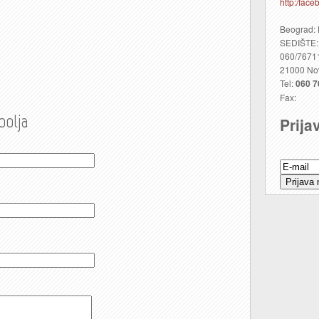
http:/fac
Beograd: 
SEDIŠTE: 
060/7671
21000 No
Tel:
060 7
Fax:
polja
Prija