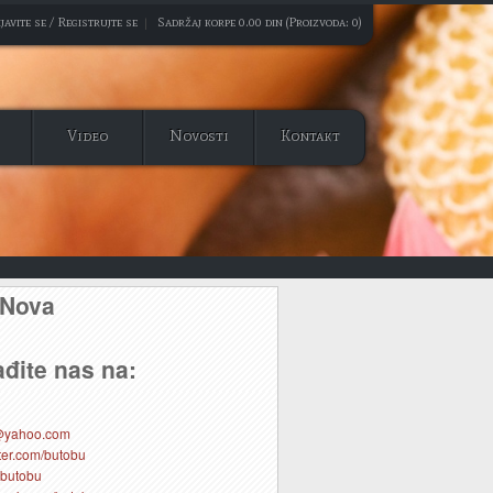
javite se / Registrujte se
|
Sadržaj korpe 0.00 din (Proizvoda: 0)
Video
Novosti
Kontakt
 Nova
đite nas na:
@yahoo.com
itter.com/butobu
 butobu