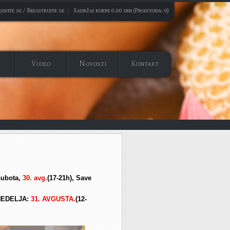
javite se / Registrujte se
|
Sadržaj korpe 0.00 din (Proizvoda: 0)
Video
Novosti
Kontakt
subota,
30. avg.
(17-21h), Save
NEDELJA
:
3
1. AVGUSTA
.
(12-