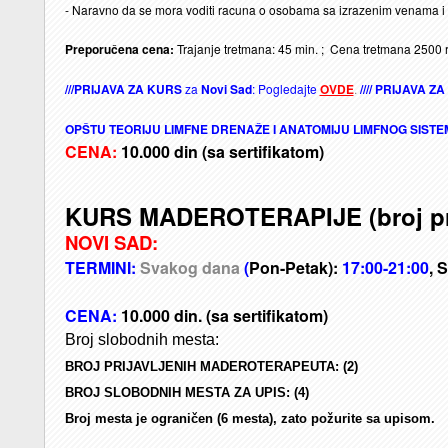
- Naravno da se mora voditi racuna o osobama sa izrazenim venama i
Preporučena cena:
Trajanje tretmana: 45 min. ; Cena tretmana 2500 
///PRIJAVA ZA KURS
za
Novi Sad
: Pogledajte
OVDE
.
//// PRIJAVA Z
OPŠTU TEORIJU LIMFNE DRENAŽE I ANATOMIJU LIMFNOG SISTEM
CENA:
10.000 din
(sa sertifikatom)
KURS MADEROTERAPIJE (broj prij
NOVI SAD:
TERMINI:
Svakog dana
(
Pon-Petak):
17:00-21:00
, 
CENA:
10.000 din.
(sa sertifikatom)
Broj slobodnih mesta:
BROJ PRIJAVLJENIH MADEROTERAPEUTA: (2)
BROJ SLOBODNIH MESTA ZA UPIS: (4)
Broj mesta je ograničen (6 mesta), zato požurite sa upisom.