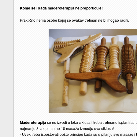
Kome se i kada maderoterapija ne preporučuje!
Praktično nema osobe kojoj se ovakav tretman ne bi mogao raditi.
Maderoterapija
se ne izvodi u toku ciklusa i treba tretmane isplanirati 
najmanje 8, a optimalno 10 masaža izmedju dva ciklusa!
- Uvek treba ispoštovati opšte principe kada su u pitanju sve masaže i 