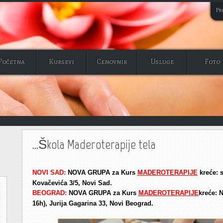
Pri
Početna
Kursevi
Cenovnik
Usluge
Foto
...Škola Maderoterapije tela
NOVI SAD:
NOVA GRUPA za
Kurs
MADEROTERAPIJE
kreće: 
Kovačevića 3/5, Novi Sad.
BEOGRAD:
NOVA GRUPA za
Kurs
MADEROTERAPIJE
kreće:
16h),
Jurija Gagarina 33, Novi Beograd
.