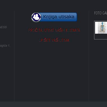
FOTO GA
NESS
PROČITAJ UTISKE NAŠIH KLIJENATA
UPIŠITE VAŠ UTISAK
agića 1,