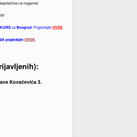
 kapilarima na nogama!
rsd
A KURS
za
Beograd
: Pogledajte
OVDE
.
A pogledajte
OVDE
.
avljenih):
Save Kovačevića 3.