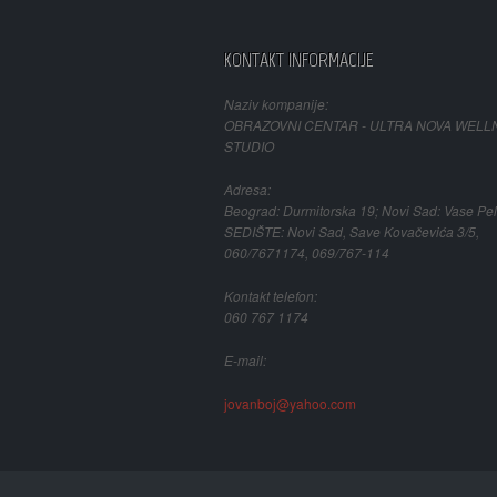
KONTAKT INFORMACIJE
Naziv kompanije:
OBRAZOVNI CENTAR - ULTRA NOVA WELL
STUDIO
Adresa:
Beograd: Durmitorska 19; Novi Sad: Vase Pel
SEDIŠTE: Novi Sad, Save Kovačevića 3/5,
060/7671174, 069/767-114
Kontakt telefon:
060 767 1174
E-mail:
jovanboj@yahoo.com