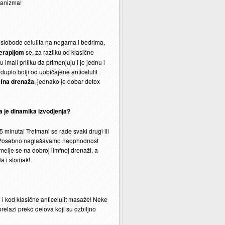
ganizma!
 oslobode celulita na nogama i bedrima,
erapijom
se, za razliku od klasične
 imali priliku da primenjuju i je jednu i
plo bolji od uobičajene anticelulit
fna drenaža
, jednako je dobar detox
ja je dinamika izvodjenja?
 minuta! Tretmani se rade svaki drugi ili
 ! Posebno naglašavamo neophodnost
emelje se na dobroj limfnoj drenaži, a
la i stomak!
 i kod klasične anticelulit masaže! Neke
elazi preko delova koji su ozbiljno