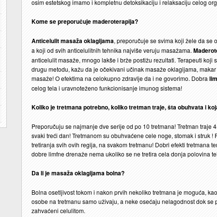
osim estetskog imamo i kompletnu detoksikaciju i relaksaciju celog or
Kome se preporučuje maderoterapija?
Anticelulit masaža oklagijama
, preporučuje se svima koji žele da se
a koji od svih anticelulitnih tehnika najviše veruju masažama.
Maderot
anticelulit masaže, mnogo lakše i brže postižu rezultati. Terapeuti koji su
drugu metodu, kažu da je očekivani učinak masaže oklagijama, makar du
masaže! O efektima na celokupno zdravlje da i ne govorimo. Dobra
lim
celog tela i uravnoteženo funkcionisanje imunog sistema!
Koliko je tretmana potrebno, koliko tretman traje, šta obuhvata i ko
Preporučuju se najmanje dve serije od po 10 tretmana! Tretman traje 45
svaki treći dan! Tretmanom su obuhvaćene cele noge, stomak i struk
tretiranja svih ovih regija, na svakom tretmanu! Dobri efekti tretmana t
dobre limfne drenaže nema ukoliko se ne tretira cela donja polovina te
Da li je masaža oklagijama bolna?
Bolna osetljivost tokom i nakon prvih nekoliko tretmana je moguća, kao
osobe na tretmanu samo uživaju, a neke osećaju nelagodnost dok se pr
zahvaćeni celulitom.