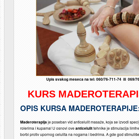
Upis svakog meseca na tel: 060/76-711-74 ili 069/76
KURS MADEROTERAPI
OPIS KURSA MADEROTERAPIJE
Maderoterapija
je poseban vid anticelulit masaže, koja se izvodi spec
rolerima i kupama! U osnovi ove
anticelulit
tehnike je stimulacija limfn
borbi protiv upornog celulita na nogama i bedrima. A gde god stimuli