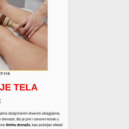
7-114
JE TELA
:
ijalno dizajniranim drvenim oklagijama,
e drenaže, što je prvi i osnovni korak u
šemo
limfnu drenažu
, kao poželjan efekat