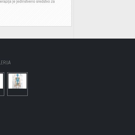
erapija je jedinstveno sredstvo za
LERIJA