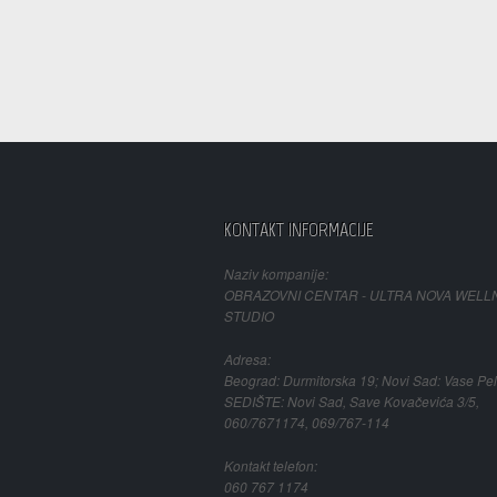
KONTAKT INFORMACIJE
Naziv kompanije:
OBRAZOVNI CENTAR - ULTRA NOVA WELL
STUDIO
Adresa:
Beograd: Durmitorska 19; Novi Sad: Vase Pel
SEDIŠTE: Novi Sad, Save Kovačevića 3/5,
060/7671174, 069/767-114
Kontakt telefon:
060 767 1174