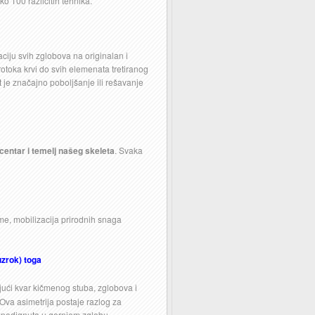
ko 100 različitih tehnika.
iju svih zglobova na originalan i
otoka krvi do svih elemenata tretiranog
t je značajno poboljšanje ili rešavanje
 centar i temelj našeg skeleta
. Svaka
čme, mobilizacija prirodnih snaga
uzrok) toga
jući kvar kičmenog stuba, zglobova i
 Ova asimetrija postaje razlog za
a podignuta u gornjem zglobu