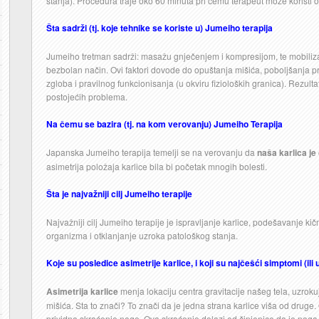
stanja). Procedura traje oko 60 minuta pri čemu terapeut može koristi o
Šta sadrži (tj. koje tehnike se koriste u) Jumeiho terapija
Jumeiho tretman sadrži: masažu gnječenjem i kompresijom, te mobilizac
bezbolan način. Ovi faktori dovode do opuštanja mišića, poboljšanja pr
zgloba i pravilnog funkcionisanja (u okviru fizioloških granica). Rezulta
postojećih problema.
Na čemu se bazira (tj. na kom verovanju) Jumeiho Terapija
Japanska Jumeiho terapija temelji se na verovanju da
naša karlica je
asimetrija položaja karlice bila bi početak mnogih bolesti.
Šta je najvažniji cilj Jumeiho terapije
Najvažniji cilj Jumeiho terapije je ispravljanje karlice, podešavanje ki
organizma i otklanjanje uzroka patološkog stanja.
Koje su posledice asimetrije karlice, i koji su najčešći simptomi (ili 
Asimetrija karlice
menja lokaciju centra gravitacije našeg tela, uzroku
mišića. Sta to znači? To znači da je jedna strana karlice viša od druge.
prividno skraćenje noge. Ova skraćenje dolazi od činjenice da je nog