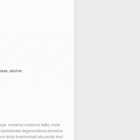
easa, slezine;
a, koje moderna medicina teško može
 uznapredovale degenerativne promene
no bolje funkcionisati ako prođu kroz