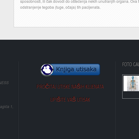
sposobnosti, ili čak dovodi do oštećenja nekih unutranjih organa. Ova t
odstranjenje tegoba (tuge, očaja) tih pacijenata.
FOTO GA
NESS
PROČITAJ UTISKE NAŠIH KLIJENATA
UPIŠITE VAŠ UTISAK
agića 1,