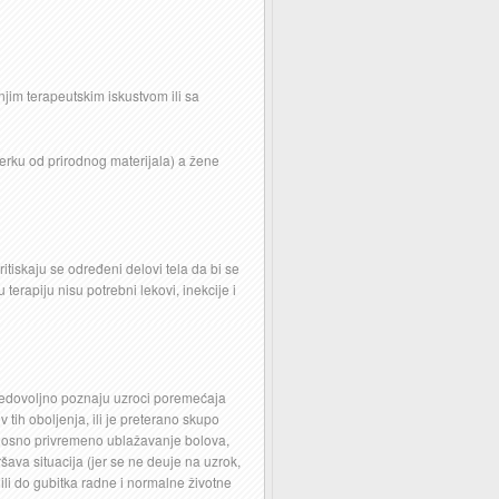
njim terapeutskim iskustvom ili sa
erku od prirodnog materijala) a žene
itiskaju se određeni delovi tela da bi se
 terapiju nisu potrebni lekovi, inekcije i
nedovoljno poznaju uzroci poremećaja
tih oboljenja, ili je preterano skupo
 odnosno privremeno ublažavanje bolova,
ava situacija (jer se ne deuje na uzrok,
ili do gubitka radne i normalne životne