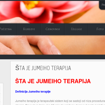
Pri
Početna
Kursevi
Cenovnik
Usluge
Foto
ŠTA JE JUMEIHO TERAPIJA
ŠTA JE JUMEIHO TERAPIJA
Definicija Jumeiho terapije
Jumeiho terapija je terapeutski sistem koji se sastoji od niza procedur