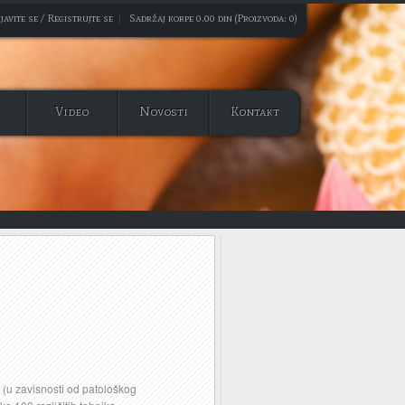
javite se / Registrujte se
|
Sadržaj korpe 0.00 din (Proizvoda: 0)
Video
Novosti
Kontakt
a (u zavisnosti od patološkog