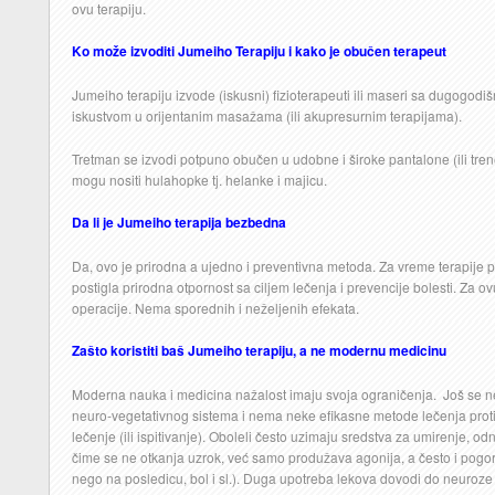
ovu terapiju.
Ko može izvoditi Jumeiho Terapiju i kako je obučen terapeut
Jumeiho terapiju izvode (iskusni) fizioterapeuti ili maseri sa dugogodiš
iskustvom u orijentanim masažama (ili akupresurnim terapijama).
Tretman se izvodi potpuno obučen u udobne i široke pantalone (ili tren
mogu nositi hulahopke tj. helanke i majicu.
Da li je Jumeiho terapija bezbedna
Da, ovo je prirodna a ujedno i preventivna metoda. Za vreme terapije pr
postigla prirodna otpornost sa ciljem lečenja i prevencije bolesti. Za ovu
operacije. Nema sporednih i neželjenih efekata.
Zašto koristiti baš Jumeiho terapiju, a ne modernu medicinu
Moderna nauka i medicina nažalost imaju svoja ograničenja. Još se 
neuro-vegetativnog sistema i nema neke efikasne metode lečenja protiv 
lečenje (ili ispitivanje). Oboleli često uzimaju sredstva za umirenje,
čime se ne otkanja uzrok, već samo produžava agonija, a često i pogorš
nego na posledicu, bol i sl.). Duga upotreba lekova dovodi do neuroze 