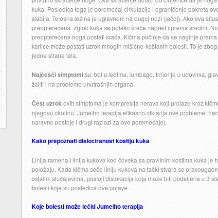
kuka. Posledica toga je poremećaj cirkulacije i ograničenje pokreta ov
slabija. Telesna težina je uglavnom na dugoj nozi (jačoj). Ako ova situa
preopterećena. Zglob kuka se polako kreće napred i prema sredini. Noge
preopterećena noga postati kraća. Kičma počinje da se naginje prema kr
karlice može postati uzrok mnogih mišićno-koštanih bolesti. To je zbog
jedne strane tela.
Najčešći simptomi
su: bol u leđima, lumbago, trnjenje u udovima, glavo
žaliti i na probleme unutrašnjih organa.
Čest uzrok
ovih simptoma je kompresija nerava koji prolaze kroz kičmu. 
njegovu okolinu. Jumeiho terapija efikasno otklanja ove probleme, nara
naravno postoje i drugi razlozi za ove poremećaje).
Kako prepoznati dislociranost kostiju kuka
Linija ramena i linija kukova kod čoveka sa pravilnim kostima kuka je 
položaju. Kada kičma seče liniju kukova na tački stvara se pravougaon
ostalim slučajevima, postoji dislokacija koja može biti podeljena u 3 s
bolesti koje su posledica ove pojave.
Koje bolesti može lečiti Jumeiho terapija