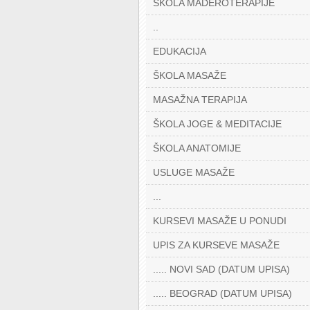
ŠKOLA MADEROTERAPIJE
..
EDUKACIJA
ŠKOLA MASAŽE
MASAŽNA TERAPIJA
ŠKOLA JOGE & MEDITACIJE
ŠKOLA ANATOMIJE
USLUGE MASAŽE
...
KURSEVI MASAŽE U PONUDI
UPIS ZA KURSEVE MASAŽE
..... NOVI SAD (DATUM UPISA)
..... BEOGRAD (DATUM UPISA)