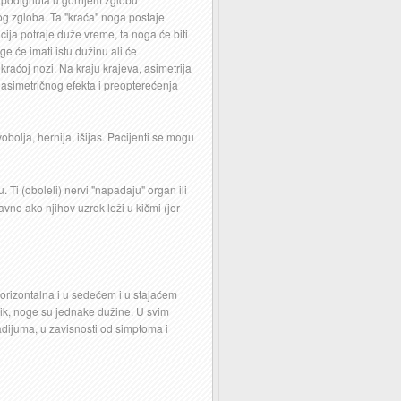
og zgloba. Ta "kraća" noga postaje
cija potraje duže vreme, ta noga će biti
 će imati istu dužinu ali će
aćoj nozi. Na kraju krajeva, asimetrija
 asimetričnog efekta i preopterećenja
bolja, hernija, išijas. Pacijenti se mogu
Ti (oboleli) nervi "napadaju" organ ili
vno ako njihov uzrok leži u kičmi (jer
horizontalna i u sedećem i u stajaćem
ik, noge su jednake dužine. U svim
tadijuma, u zavisnosti od simptoma i