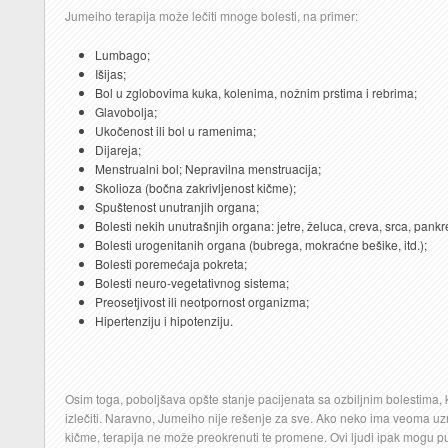
Jumeiho terapija može lečiti mnoge bolesti, na primer:
Lumbago;
Išijas;
Bol u zglobovima kuka, kolenima, nožnim prstima i rebrima;
Glavobolja;
Ukočenost ili bol u ramenima;
Dijareja;
Menstrualni bol; Nepravilna menstruacija;
Skolioza (bočna zakrivljenost kičme);
Spuštenost unutranjih organa;
Bolesti nekih unutrašnjih organa: jetre, želuca, creva, srca, pankr
Bolesti urogenitanih organa (bubrega, mokraćne bešike, itd.);
Bolesti poremećaja pokreta;
Bolesti neuro-vegetativnog sistema;
Preosetjivost ili neotpornost organizma;
Hipertenziju i hipotenziju.
Osim toga, poboljšava opšte stanje pacijenata sa ozbiljnim bolestim
izlečiti. Naravno, Jumeiho nije rešenje za sve. Ako neko ima veoma
kičme, terapija ne može preokrenuti te promene. Ovi ljudi ipak mogu pu