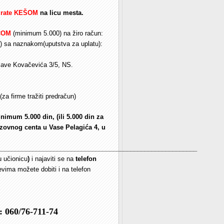
rate
KEŠOM
na licu mesta.
COM
(minimum 5.000) na žiro račun:
oj) sa naznakom(uputstva za uplatu):
Save Kovačevića 3/5, NS.
(za firme tražiti predračun)
imum 5.000 din, (ili 5.000 din za
zovnog centa u Vase Pelagića 4, u
_________________________________________________________
u učionicu
)
i najaviti se na
telefon
evima možete dobiti i na telefon
: 060/76-711-74