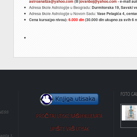
astroanaliza@yahoo.com
(ili
jovanboj@yahoo.com
- e-mail au
Adresa škole Astrologije u Beogradu:
Durmitorska 19, Savski v
Adresa škole Astrologije u Novom Sadu:
Vase Pelagića 4, centar
Cena kursa(po nivou):
6.000 din
(30.000 din ukupno za svih 6 n
FOTO GA
NESS
PROČITAJ UTISKE NAŠIH KLIJENATA
UPIŠITE VAŠ UTISAK
agića 1,