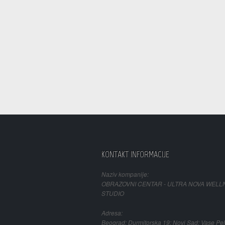
KONTAKT INFORMACIJE
Naziv kompanije:
OBRAZOVNI CENTAR - ULTRA NOVA WELL
STUDIO
Adresa:
Beograd: Durmitorska 19; Novi Sad: Vase Pel