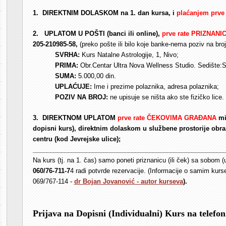
1. DIREKTNIM DOLASKOM na 1. dan kursa, i
plaćanjem
prve 
2. UPLATOM U POŠTI (banci ili online),
prve rate
PRIZNANI
205-210985-58,
(preko pošte ili bilo koje banke-nema poziv na br
SVRHA:
Kurs Natalne Astrologije, 1, Nivo;
PRIMA:
Obr.Centar Ultra Nova Wellness Studio. Sedište:
SUMA:
5.000,00 din.
UPLAĆUJE:
Ime i prezime polaznika, adresa polaznika;
POZIV NA
BROJ:
ne upisuje se ništa ako ste fizičko lice. 
3.
DIREKTNOM UPLATOM
prve rate
ČEKOVIMA GRAĐANA
min
dopisni kurs), direktnim dolaskom u službene prostorije obra
centru (kod Jevrejske ulice);
______________________________________________________
Na kurs (tj. na 1. čas) samo poneti priznanicu (ili ček) sa sobom (
060/76-711-7
4 radi potvrde rezervacije. (Informacije o samim kurs
069/767-114 -
dr Bojan Jovanović - autor kurseva
).
Prijava na Dopisni (Individualni) Kurs na telefon