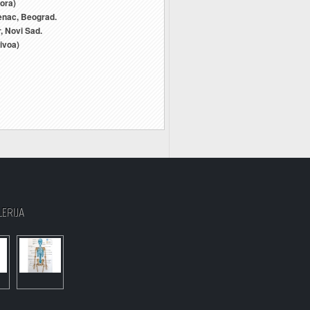
tora)
enac, Beograd.
, Novi Sad.
ivoa)
LERIJA