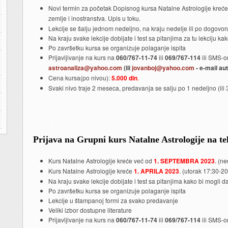
Novi termin za početak Dopisnog kursa Natalne Astrologije kreć
zemlje i inostranstva. Upis u toku.
Lekcije se šalju jednom nedeljno, na kraju nedelje ili po dogovor
Na kraju svake lekcije dobijate i test sa pitanjima za tu lekciju ka
Po završetku kursa se organizuje polaganje ispita
Prijavljivanje na kurs na
060/767-11-74
ili
069/767-114
ili SMS-om
astroanaliza@yahoo.com
(ili
jovanboj@yahoo.com
- e-mail au
Cena kursa(po nivou):
5.000 din
.
Svaki nivo traje 2 meseca, predavanja se salju po 1 nedeljno (ili 3
Prijava na Grupni kurs Natalne Astrologije na tel
Kurs Natalne Astrologije kreće već od
1. SEPTEMBRA 2023
. (n
Kurs Natalne Astrologije kreće
1. APRILA 2023
. (utorak 17:30-2
Na kraju svake lekcije dobijate i test sa pitanjima kako bi mogli d
Po završetku kursa se organizuje polaganje ispita
Lekcije u štampanoj formi za svako predavanje
Veliki izbor dostupne literature
Prijavljivanje na kurs na
060/767-11-74
ili
069/767-114
ili SMS-om