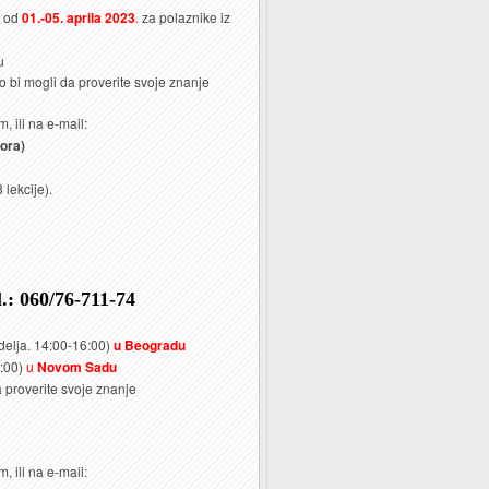
e od
01.-05. aprila 2023
.
za polaznike iz
u
ko bi mogli da proverite svoje znanje
, ili na e-mail:
tora)
 lekcije).
.: 060/76-711-74
edelja. 14:00-16:00)
u Beogradu
0:00)
u
Novom Sadu
a proverite svoje znanje
, ili na e-mail: