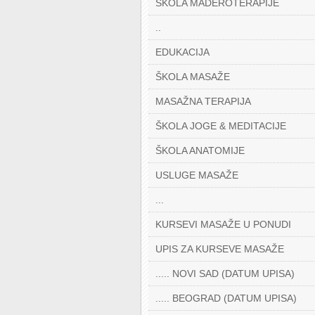
ŠKOLA MADEROTERAPIJE
..
EDUKACIJA
ŠKOLA MASAŽE
MASAŽNA TERAPIJA
ŠKOLA JOGE & MEDITACIJE
ŠKOLA ANATOMIJE
USLUGE MASAŽE
...
KURSEVI MASAŽE U PONUDI
UPIS ZA KURSEVE MASAŽE
..... NOVI SAD (DATUM UPISA)
..... BEOGRAD (DATUM UPISA)