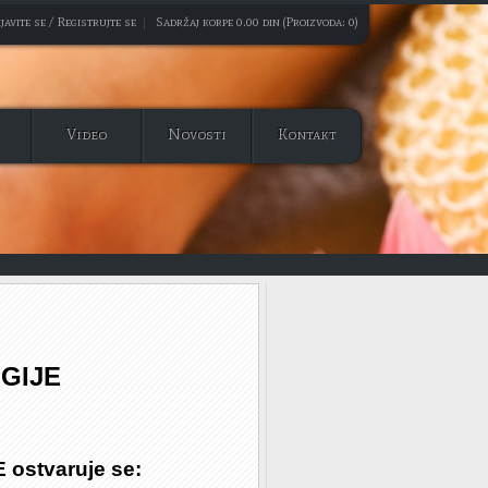
javite se / Registrujte se
|
Sadržaj korpe 0.00 din (Proizvoda: 0)
Video
Novosti
Kontakt
GIJE
E
ostvaruje se: