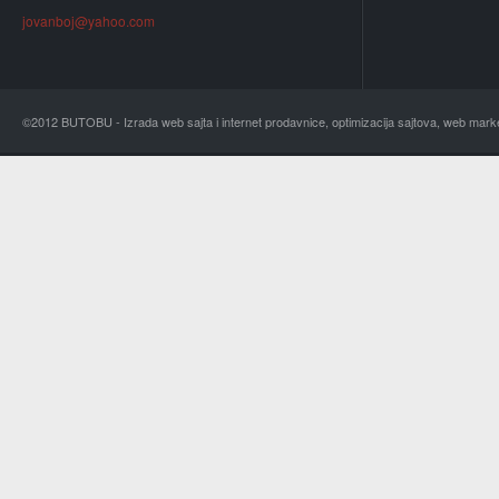
jovanboj@yahoo.com
©2012 BUTOBU - Izrada web sajta i internet prodavnice, optimizacija sajtova, web mark