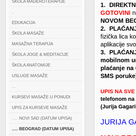
ŠKOLA MADEROTERAPIJE
1. DIREKTN
..
GOTOVINI
n
NOVOM BE
EDUKACIJA
2. PLAĆA
ŠKOLA MASAŽE
fizička lica 
aplikacije sv
MASAŽNA TERAPIJA
3. PLAĆA
ŠKOLA JOGE & MEDITACIJE
mobilnom ure
ŠKOLA ANATOMIJE
plaćanje na 
SMS poruke
USLUGE MASAŽE
...
UPIS NA SV
KURSEVI MASAŽE U PONUDI
telefonom n
(Jurija Gaga
UPIS ZA KURSEVE MASAŽE
..... NOVI SAD (DATUM UPISA)
JURIJA G
..... BEOGRAD (DATUM UPISA)