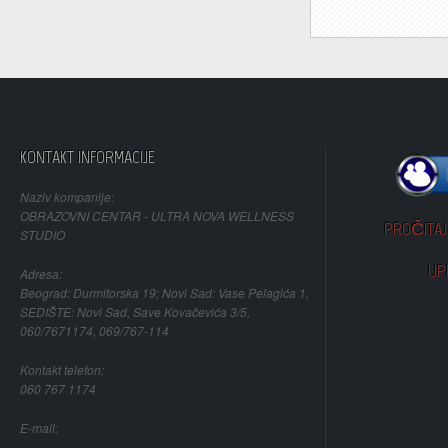
KONTAKT INFORMACIJE
Naziv kompanije:
OBRAZOVNI CENTAR - ULTRA NOVA WELLNESS
PROČITAJ 
STUDIO
UP
Adresa:
Beograd: Durmitorska 19; Novi Sad: Vase Pelagića 1,
SEDIŠTE: Novi Sad, Save Kovačevića 3/5,
060/7671174, 069/767-114
Kontakt telefon:
060 767 1174
E-mail: