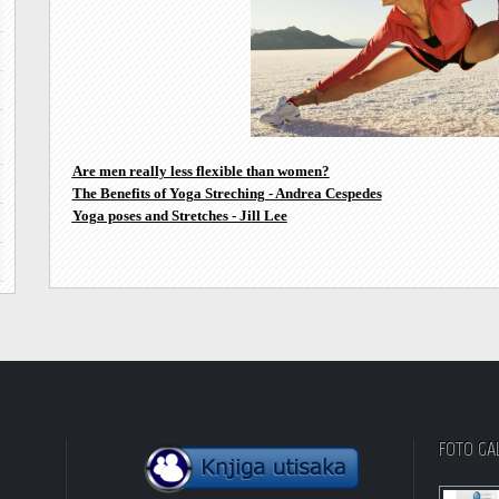
A
re men really less flexible than women?
The Benefits of Yoga Streching - Andrea Cespedes
Yoga poses and Stretches - Jill Lee
FOTO GA