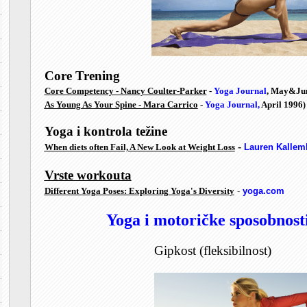
Core Trening
Core Competency - Nancy Coulter-Parker
-
Yoga Journal
, May&Jun
As Young As Your Spine - Mara Carrico
-
Yoga Journal
,
April 1996
)
Yoga i kontrola težine
-
When diets often Fail, A New Look at Weight Loss
Lauren Kallem
Vrste workouta
Different Yoga Poses: Exploring Yoga's Diversity
-
yoga.com
Yoga i motoričke sposobnost
Gipkost (fleksibilnost)