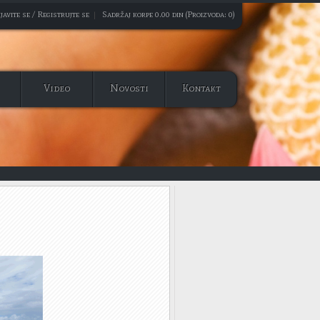
javite se / Registrujte se
|
Sadržaj korpe 0.00 din (Proizvoda: 0)
Video
Novosti
Kontakt