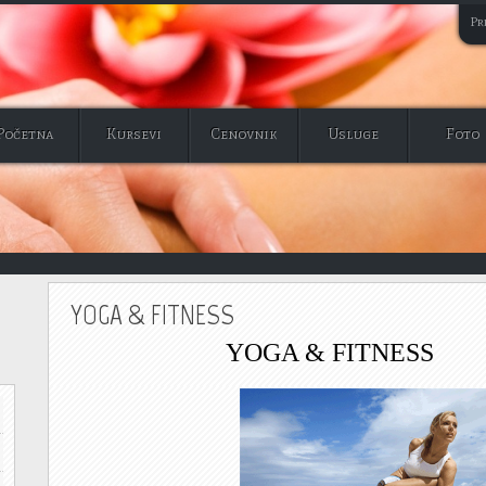
Pri
Početna
Kursevi
Cenovnik
Usluge
Foto
YOGA & FITNESS
YOGA & FITNESS