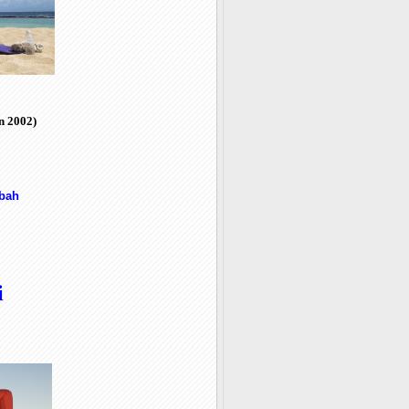
 2002)
bah
i