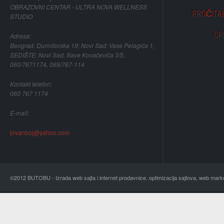
OBRAZOVNI CENTAR - ULTRA NOVA WELLNESS
PROČITAJ 
STUDIO
UP
Adresa:
Beograd: Durmitorska 19; Novi Sad: Vase Pelagića 1,
SEDIŠTE: Novi Sad, Save Kovačevića 3/5,
060/7671174, 069/767-114
Kontakt telefon:
060 767 1174
E-mail:
jovanboj@yahoo.com
©2012 BUTOBU - Izrada web sajta i internet prodavnice, optimizacija sajtova, web mark