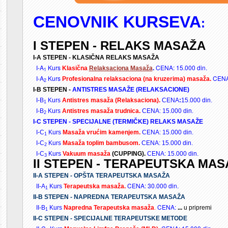
CENOVNIK KURSEVA
:
I STEPEN - RELAKS MASAŽA
I-A STEPEN - KLASIČNA RELAKS MASAŽA
I-
A
Kurs
CENA: 15.000 din.
Klasična
Relaksaciona Masaža
.
1
I-A
Kurs
CENA:
Profesionalna relaksaciona (na kruzerima) masaža.
2
I-B STEPEN -
ANTISTRES MASAŽE (RELAKSACIONE)
I-B
Kurs
Antistres masaža (Relaksaciona).
CENA
:
15.000 din.
1
I-B
Kurs
Antistres masaža trudnica.
CENA:
15.000 din.
2
I-C STEPEN - SPECIJALNE (TERMIČKE) RELAKS MASAŽE
I-C
Kurs
Masaža vrućim kamenjem.
CENA:
15.000 din.
1
I-C
Kurs
Masaža toplim bambusom.
CENA:
15.000 din.
2
I-C
Kurs
Vakuum masaža
(CUPPING).
CENA: 15.000 din.
3
II STEPEN - TERAPEUTSKA MAS
II-A STEPEN - OPŠTA TERAPEUTSKA MASAŽA
CENA: 30.000 din.
II-A
Kurs
Terapeutska masaža.
1
II-B STEPEN - NAPREDNA TERAPEUTSKA MASAŽA
CENA:
II-B
Kurs
Napredna Terapeutska masaža
.
...
u pripremi
1
II-C STEPEN - SPECIJALNE TERAPEUTSKE METODE