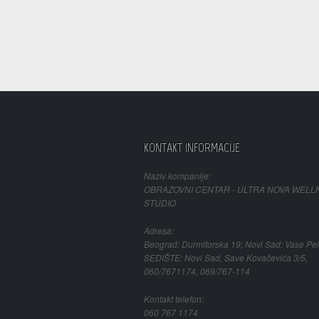
KONTAKT INFORMACIJE
Naziv kompanije:
OBRAZOVNI CENTAR - ULTRA NOVA WELL
STUDIO
Adresa:
Beograd: Durmitorska 19; Novi Sad: Vase Pel
SEDIŠTE: Novi Sad, Save Kovačevića 3/5,
060/7671174, 069/767-114
Kontakt telefon:
060 767 1174