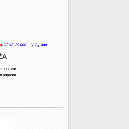
.
CENA: 20.000
V-C
Kurs
a)
2
ŽA
20.000 din
u pripremi