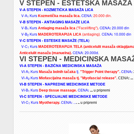
V STEPEN - ESTETSKA MASAŽA
V-A STEPEN - KOZMETIČKA MASAŽA LICA
V-
A
Kurs
CENA:
20.000
din.
Kozmetička masaža lica.
1
V-B STEPEN -
ANTIAGING MASAŽE LICA
V-B
Kurs
.
CENA
:
20.000 din
Antiaging masaža lica
("Facelifting")
1
V-B
Kurs
CENA
:
10.000 din
MADEROTERAPIJA LICA
(antiaging).
2
V-C STEPEN - ESTESKE MASAŽE (TELA)
V-C
Kurs
MADEROTERAPIJA TELA (anticelulit masaža oklagijam
1
CENA: 20.000d.
Anticelulit masaža (manuelna).
VI STEPEN - MEDICINSKA MASA
VI-A STEPEN - BAZIČNA MEDICINSKA MASAŽA
VI-A
Kurs
tj.
CENA
:
Masaža bolnih tačaka
"Trigger Point therapy".
1
Vi-A
Kurs
tj.
Miofascijalna masaža
"Myofascial release".
CENA
: ...
2
VI-B STEPEN - NAPREDNE MEDICINSKE METODE
VI-B
Kurs
CENA
:
Deep tissue massage.
...
u pripremi
1
VI-C STEPEN - SPECIJALNE MEDICINSKE METODE
VI-C
Kurs
CENA
:
...
Myotherapy.
. ..
u pripremi
1