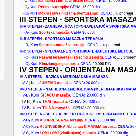
II-C
Kurs
CENA: 15.000 din.
Manuelna Limfna Drenaže (MLD)
.
1
II-C
Kurs
CENA: 15.000 din.
Reflekso-terapija
:
2
II-C
Kurs
CENA:
Mokra i suva hidžama (ventuzama)
:
...
u pripremi
3
III STEPEN - SPORTSKA MASAŽ
III-A STEPEN - ZAGREVAJUĆA I OPORAVLJAJUĆA SPORTSKA M
III-A
Kurs
.
CENA:
30.000.
Sportska masaža
1
III-B STEPEN - SPORTSKO MASAŽNA TERAPIJA
III-B
Kurs
CENA:
.
Sportsko-masažna terapija
.
...
u pripremi
1
III-C STEPEN - SPECIJALNE SPORTSKO-TERAPEUTSKE METODE
III-C
Kurs
CENA:
Pasivni terapeutski strečing u sportu.
...
u priprem
1
III-C
Kurs
CENA:
20.000 DIN
Kineziotejping u sportu.
3
IV STEPEN - ORIJENTALNA MAS
IV-A STEPEN - BAZIČNA MERIDIJANSKA MASAŽA
IV-A
Kurs
CENA
:
20.000 din.
JUMEIHO masaža.
1
IV-B STEPEN - NAPREDNA ENERGETSKA (MERIDIJANSKA) MAS
Kurs
.
CENA: 20.000 din
IV-B
ŠIJACU masaža
1
IV-B
Kurs
CENA: 20.000 din
THAI masaža.
2
IV-B
Kurs
CENA
:
20.000 din.
TUINA masaža.
3
IV-C STEPEN - SPECIJALNE ENERGETSKE I MERIDIJANSKE TERA
IV-C
Kurs
CENA:
20.000 din
AKUPRESURNA terapija
.
1
IV-C
Kurs
CENA:
20.
AJURVEDSKA Abhjanga & MARMA terapija.
2
IV-C
Kurs
CENA:
20.000 din
LOMI-LOMI
(vitalizujuća) masaža.
3