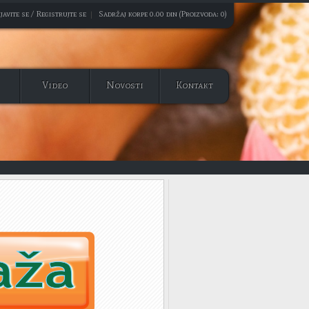
javite se / Registrujte se
|
Sadržaj korpe 0.00 din (Proizvoda: 0)
Video
Novosti
Kontakt