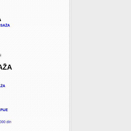
A
ASAŽA
i
AŽA
AŽA
PIJE
000 din