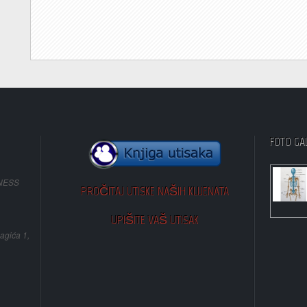
FOTO GA
NESS
PROČITAJ UTISKE NAŠIH KLIJENATA
UPIŠITE VAŠ UTISAK
agića 1,