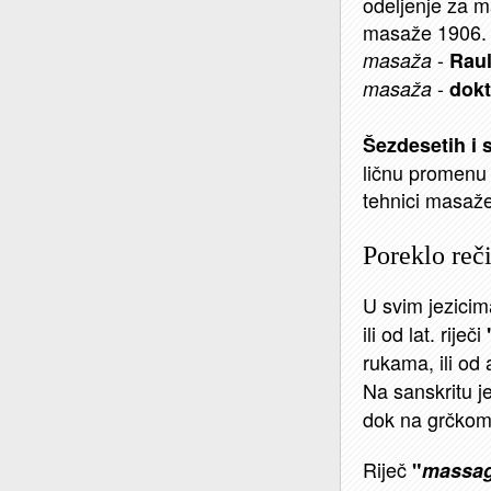
odeljenje za m
masaže 1906. g
-
masaža
Raul
-
masaža
dokt
Šezdesetih i
ličnu promenu z
tehnici masaže
Poreklo reč
U svim jezici
ili od lat. riječi
rukama, ili od 
Na sanskritu j
dok na grčko
Riječ
"
massa