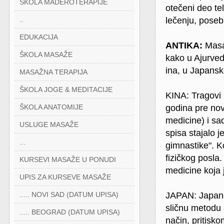
ŠKOLA MADEROTERAPIJE
otečeni deo te
..
lečenju, poseb
EDUKACIJA
ANTIKA:
Masaž
ŠKOLA MASAŽE
kako u Ajurved
ina, u Japansk
MASAŽNA TERAPIJA
ŠKOLA JOGE & MEDITACIJE
KINA: Tragovi
ŠKOLA ANATOMIJE
godina pre nov
medicine) i sa
USLUGE MASAŽE
spisa stajalo 
...
gimnastike". K
fizičkog posla
KURSEVI MASAŽE U PONUDI
medicine koja j
UPIS ZA KURSEVE MASAŽE
..... NOVI SAD (DATUM UPISA)
JAPAN: Japan
sličnu metodu
..... BEOGRAD (DATUM UPISA)
način, pritisko