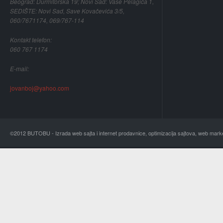
Beograd: Durmitorska 19; Novi Sad: Vase Pelagića 1,
SEDIŠTE: Novi Sad, Save Kovačevića 3/5,
060/7671174, 069/767-114
Kontakt telefon:
060 767 1174
E-mail:
jovanboj@yahoo.com
©2012 BUTOBU - Izrada web sajta i internet prodavnice, optimizacija sajtova, web mark