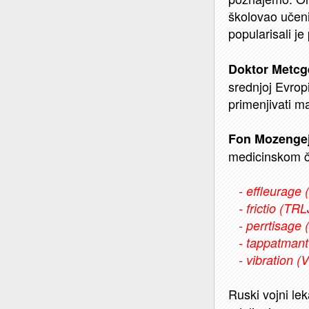
školovao učeni
popularisali j
Doktor Metcg
srednjoj Evropi.
primenjivati m
Fon Mozenge
medicinskom ča
- effleurage
- frictio (TR
- perrtisage
- tappatmant
- vibration (
Ruski vojni lek