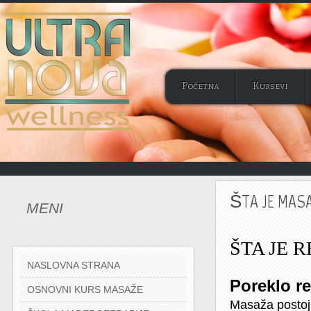
Početna
Kursevi
ŠTA JE MAS
MENI
ŠTA JE 
NASLOVNA STRANA
Poreklo r
OSNOVNI KURS MASAŽE
Masaža postoji 