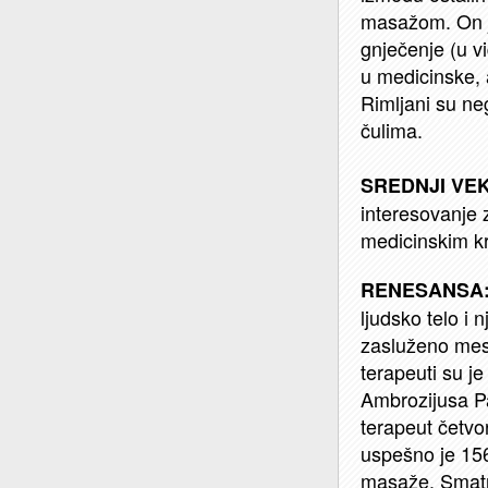
masažom. On je
gnječenje (u v
u medicinske, 
Rimljani su neg
čulima.
SREDNJI VE
interesovanje z
medicinskim k
RENESANSA
ljudsko telo i
zasluženo mest
terapeuti su je
Ambrozijusa Pa
terapeut četvor
uspešno je 15
masaže. Smatra