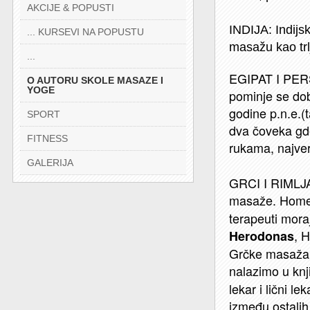
AKCIJE & POPUSTI
INDIJA: Indijs
... KURSEVI NA POPUSTU
masažu kao trl
...
EGIPAT I PERS
O AUTORU SKOLE MASAZE I
YOGE
pominje se dob
godine p.n.e.(
SPORT
dva čoveka gde
FITNESS
rukama, najve
GALERIJA
GRCI I RIMLJAN
masaže. Homer,
terapeuti mor
, 
Herodonas
Grčke masaža j
nalazimo u knji
lekar i lični l
između ostalih