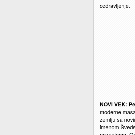
ozdravljenje.
Per
NOVI VEK: Pe
moderne masaže
zemlju sa novi
imenom Švedsk
poznajemo.
On