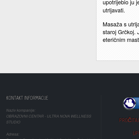
upotrijebio ju 
utrljavati.
Masaža s utrljav
staroj Grčkoj.
eteričnim mast
KONTAKT INFORMACIJE
Naziv kompanije:
OBRAZOVNI CENTAR - ULTRA NOVA WELLNESS
PROČITAJ 
STUDIO
UP
Adresa: