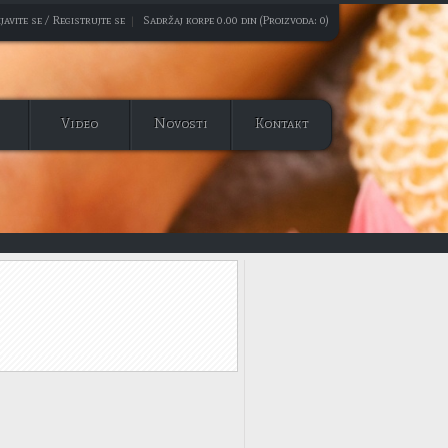
javite se / Registrujte se
|
Sadržaj korpe 0.00 din (Proizvoda: 0)
Video
Novosti
Kontakt