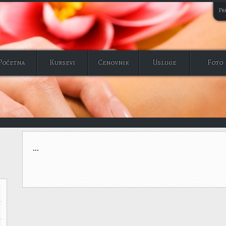
Pri
Početna
Kursevi
Cenovnik
Usluge
Foto
...