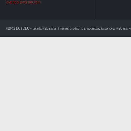
jovanboj@yahoo.com
©2012 BUTOBU - Izrada web sajta i internet prodavnice, optimizacija sajtova, web mark