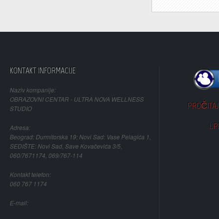
KONTAKT INFORMACIJE
Naziv kompanije:
OBRAZOVNI CENTAR - ULTRA NOVA WELLNESS
PROČITAJ 
STUDIO
UP
Adresa:
Beograd: Durmitorska 19; Novi Sad: Vase Pelagića 1,
SEDIŠTE: Novi Sad, Save Kovačevića 3/5,
060/7671174, 069/767-114
Kontakt telefon:
060 767 1174
E-mail: