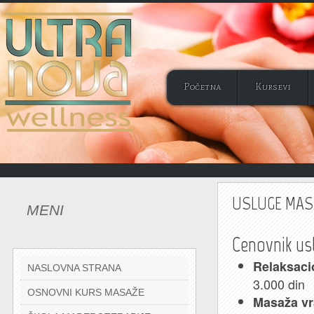
Početna
Kursevi
USLUGE MA
MENI
Cenovnik u
Relaksaci
NASLOVNA STRANA
3.000 din
OSNOVNI KURS MASAŽE
Masaža vra