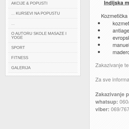
Indijska 
AKCIJE & POPUSTI
... KURSEVI NA POPUSTU
Kozmetička
kozmeti
...
antiage 
O AUTORU SKOLE MASAZE I
evropsk
YOGE
manuelna 
SPORT
maderoter
FITNESS
Zakazivanje t
GALERIJA
Za sve informac
Zakazivanje p
060
whatsup:
069/767
viber: