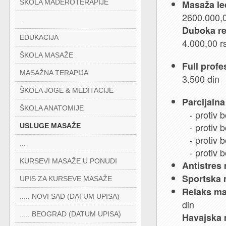
ŠKOLA MADEROTERAPIJE
Masaža leđ
2600.000,0
..
Duboka re
EDUKACIJA
4.000,00 r
ŠKOLA MASAŽE
Full prof
MASAŽNA TERAPIJA
3.500 din
ŠKOLA JOGE & MEDITACIJE
Parcijaln
ŠKOLA ANATOMIJE
- protiv bo
- protiv b
USLUGE MASAŽE
- protiv b
...
- protiv b
KURSEVI MASAŽE U PONUDI
Antistres 
Sportska
UPIS ZA KURSEVE MASAŽE
Relaks ma
..... NOVI SAD (DATUM UPISA)
din
..... BEOGRAD (DATUM UPISA)
Havajska 