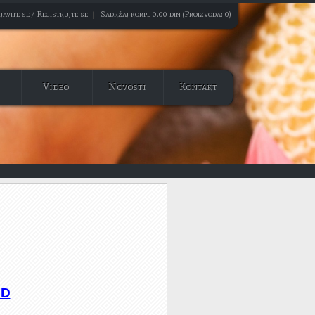
javite se / Registrujte se
|
Sadržaj korpe 0.00 din (Proizvoda: 0)
Video
Novosti
Kontakt
AD